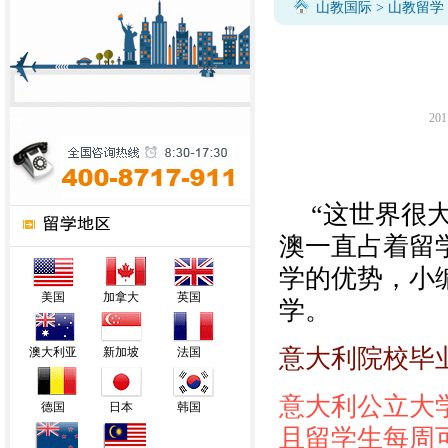
山教国际
>
山教留学
201
“这世界很
澳一直占着留
学的优势，小
美国
加拿大
英国
学。
意大利院校毕
澳大利亚
新加坡
法国
意大利公立大
德国
日本
韩国
且留学生每周