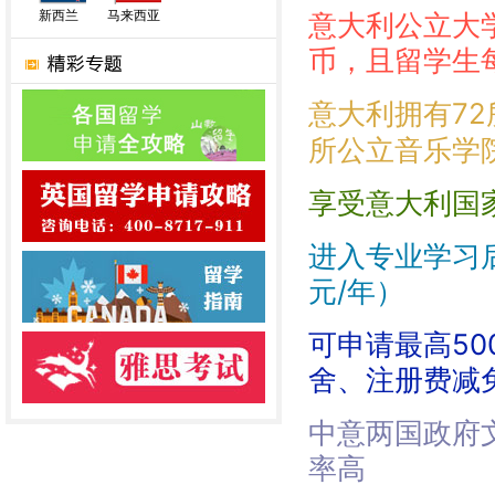
新西兰
马来西亚
意大利公立大
币，且留学生
7
意大利拥有
所公立音乐学
享受意大利国
进入专业学习后
元/年）
可申请最高5
舍、注册费减
中意两国政府
率高