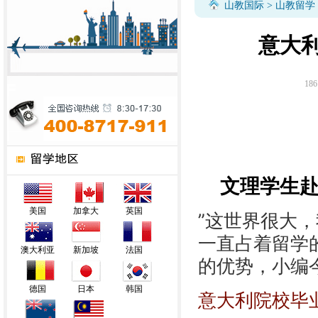
山教国际
>
山教留学
意大
186
文理学生赴
美国
加拿大
英国
”这世界很大
一直占着留学
澳大利亚
新加坡
法国
的优势，小编
德国
日本
韩国
意大利院校毕