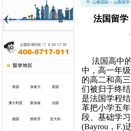
山教国际
>
山教留学
法国留学
1
法国
高中
中，高一年级
的高二和高三
们被归于终结
美国
加拿大
英国
是法国学程结构的
澳大利亚
新加坡
法国
革把小学五年
段、基础学习
德国
西班牙
意大利
(Bayrou