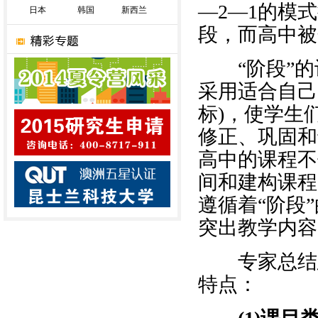
—2—1的模
日本
韩国
新西兰
段，而高中被
“阶段”的
采用适合自己
标)，使学生
修正、巩固和
高中的课程不
间和建构课程
遵循着“阶段
突出教学内容
专家总结总
特点：