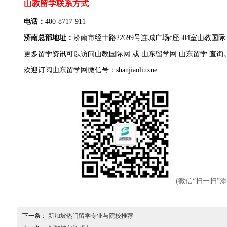
山教留学联系方式
电话：
400-8717-911
济南总部地址：
济南市经十路22699号连城广场c座504室
山教国际
更多
留学
资讯可以访问
山教国际网
或
山东留学网
山东留学
查询
欢迎订阅山东留学网微信号：shanjiaoliuxue
(微信“扫一扫”
下一条：
新加坡热门留学专业与院校推荐