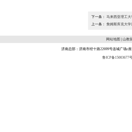
下一条：
马来西亚理工大
上一条：
詹姆斯库克大学
网站地图
|
山教
济南总部：济南市经十路22699号连城广场c座504 邮编
鲁ICP备15003677号