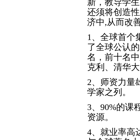
新，教导学生
还须将创造性
济中
,
从而改
1
、全球首个
了全球公认的
名，前十名中
克利、清华大
2
、师资力量
学家之列。
3
、
90%
的课
资源。
4
、就业率高