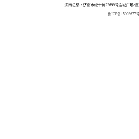
济南总部：济南市经十路22699号连城广场c座504 邮编
鲁ICP备15003677号