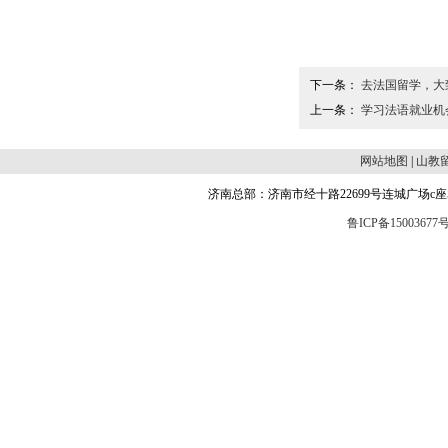
下一条：
去法国留学，大
上一条：
学习法语就业机
网站地图
|
山教
济南总部：济南市经十路22699号连城广场c座504 邮编
鲁ICP备15003677号