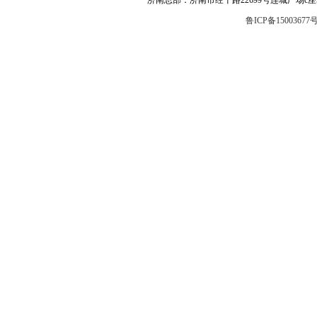
济南总部：济南市经十路22699号连城广场c座504 邮编
鲁ICP备15003677号