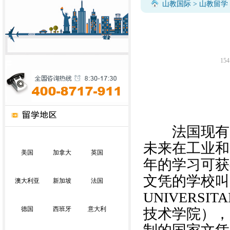
山教国际
>
山教留学
154
法国现有短
未来在工业和
美国
加拿大
英国
年的学习可获
文凭的学校叫I
澳大利亚
新加坡
法国
UNIVERSI
德国
西班牙
意大利
技术学院），